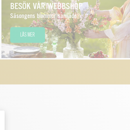
BESÖK VÅR WEBBSHOP
Säsongens blommor samlade
LÄS MER