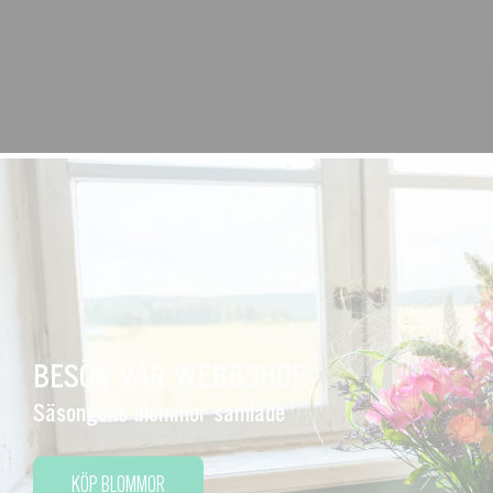
BESÖK VÅR WEBBSHOP
Säsongens blommor samlade
KÖP BLOMMOR