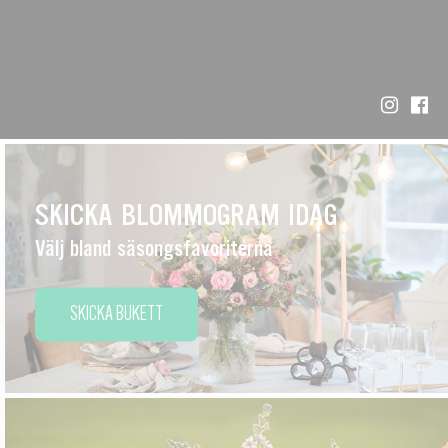
SKICKA BLOMMOGRAM IDAG
Välj bland säsongsfavoriterna
SKICKA BUKETT